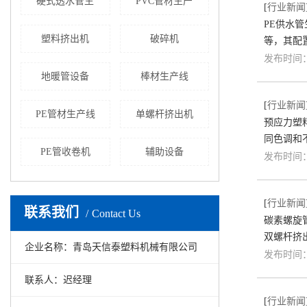
硬式透水管生
PVC管材生产
[
行业新闻
PE供水
塑料挤出机
破碎机
等，其配
发布时间：2
地暖管设备
棒材生产线
[
行业新闻
PE管材生产线
单螺杆挤出机
预应力塑
同色调和
PE管收卷机
辅助设备
发布时间：2
[
行业新闻
联系我们
Contact Us
碳素螺旋
双螺杆挤
企业名称：青岛天信泰塑料机械有限公司
发布时间：2
联系人：迟经理
[
行业新闻