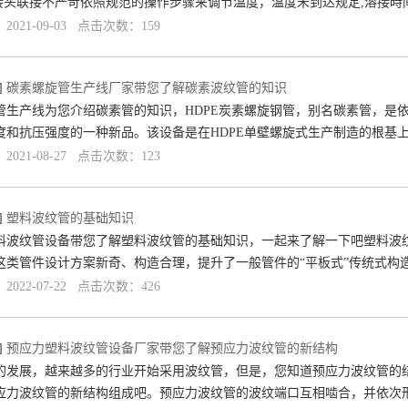
连接头联接不严苛依照规范的操作步骤来调节溫度，溫度未到达规定,溶接時
021-09-03 点击次数：159
]
碳素螺旋管生产线厂家带您了解碳素波纹管的知识
管生产线为您介绍碳素管的知识，HDPE炭素螺旋钢管，别名碳素管，是
度和抗压强度的一种新品。该设备是在HDPE单壁螺旋式生产制造的根基
021-08-27 点击次数：123
]
塑料波纹管的基础知识
料波纹管设备带您了解塑料波纹管的基础知识，一起来了解一下吧塑料波纹
这类管件设计方案新奇、构造合理，提升了一般管件的“平板式”传统式构
022-07-22 点击次数：426
]
预应力塑料波纹管设备厂家带您了解预应力波纹管的新结构
的发展，越来越多的行业开始采用波纹管，但是，您知道预应力波纹管的
应力波纹管的新结构组成吧。预应力波纹管的波纹端口互相啮合，并依次