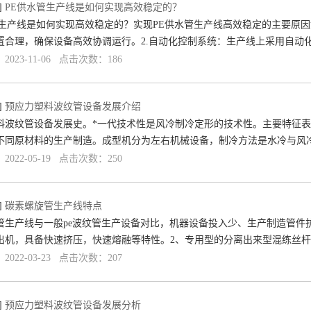
]
PE供水管生产线是如何实现高效稳定的？
管生产线是如何实现高效稳定的？实现PE供水管生产线高效稳定的主要原因
置合理，确保设备高效协调运行。2.自动化控制系统：生产线上采用自动
023-11-06 点击次数：186
]
预应力塑料波纹管设备发展介绍
料波纹管设备发展史。*一代技术性是风冷制冷定形的技术性。主要特征
不同原材料的生产制造。成型机分为左右机械设备，制冷方法是水冷与风
022-05-19 点击次数：250
]
碳素螺旋管生产线特点
管生产线与一般pe波纹管生产设备对比，机器设备投入少、生产制造管件
出机，具备快速挤压，快速熔融等特性。2、专用型的分离出来型混练丝
022-03-23 点击次数：207
]
预应力塑料波纹管设备发展分析