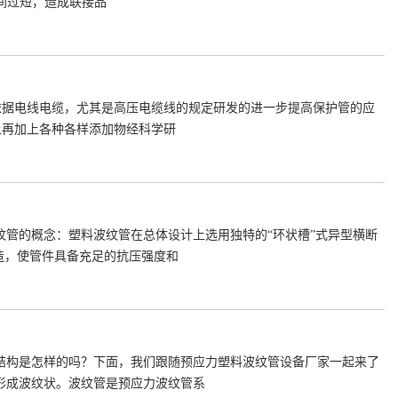
间过短，造成联接品
依据电线电缆，尤其是高压电缆线的规定研发的进一步提高保护管的应
上再加上各种各样添加物经科学研
管的概念：塑料波纹管在总体设计上选用独特的“环状槽”式异型横断
造，使管件具备充足的抗压强度和
结构是怎样的吗？下面，我们跟随预应力塑料波纹管设备厂家一起来了
形成波纹状。波纹管是预应力波纹管系