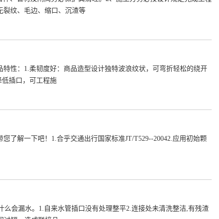
无裂纹、毛边、缩口、沉渣等
特性：1.柔韧度好：商品造型设计独特波浪纹状，可弯折轻松的绕开
降低插口，可工程施
下吧！1.合乎交通出行国家标准JT/T529--20042.应用初始颗
么会漏水。1.自来水管插口没有处理整平2.连接处未清洗整洁,有残渣