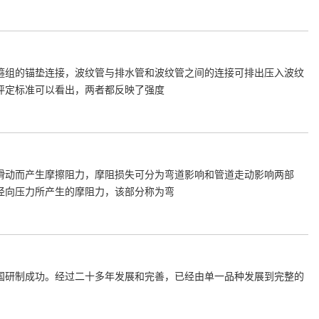
箍组的锚垫连接，波纹管与排水管和波纹管之间的连接可排出压入波纹
评定标准可以看出，两者都反映了强度
滑动而产生摩擦阻力，摩阻损失可分为弯道影响和管道走动影响两部
径向压力所产生的摩阻力，该部分称为弯
国研制成功。经过二十多年发展和完善，已经由单一品种发展到完整的