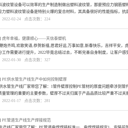
料波纹管设备可以效率的生产制造制做出塑料波纹管，那麼预应力钢筋塑
应力塑料波纹管设备是特别火爆的复合材料，其具备很好的性能指标，抗
022-02-24 点击次数：224
]
虎年幸福，健康顺心——天信泰塑机
鞭炮齐鸣,欢歌笑语,恭贺新禧,愿君好运,万事如意,新春快乐，吉祥平安，虎
分工作需要进行提升，2022毕竟总结过去，不断完善自身制度，让客户感
022-01-30 点击次数：327
]
PE供水管生产线生产中如何控制壁厚
E供水管生产线厂家带您了解：1管件壁厚控制PE管材的厚度问题牵涉到
质量管理的重要的主要参数，壁厚不过关归属于产品品质比较严重不过关
022-01-17 点击次数：281
]
PE管道生产线生产焊接规范
管生产线厂家带您了解：PE管道电焊焊接标准一、电焊焊接规定1、安裝