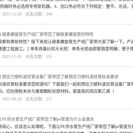
、热融时务必选用专用型机器。4、创口务必符合下列规定：整平、光洁，
021-12-20 点击次数：240
]
碳素螺旋管生产线厂家带您了解碳素螺旋管的特性
管都有哪些特性？接下来就让碳素螺旋管生产线厂家带大家了解一下。产品
便捷工程施工。2.单条具备比较大长短：单条长短由顾客随意明确；便于
021-11-05 点击次数：191
]
预应力塑料波纹管设备厂家带您了解预应力塑料波纹管标准要求
波纹管标准要求您知道吗？下面我们一起和预应力塑料波纹管设备厂家带您了解一
料。切勿用粉末状与重塑顆粒状原材料。密度高的高压聚乙烯（
021-09-18 点击次数：217
]
PE供水管生产线厂家带您了解pe管道为什么会漏水
很闹心，应该怎么处理呢，下面让PE供水管生产线厂家带您了解pe管道为什