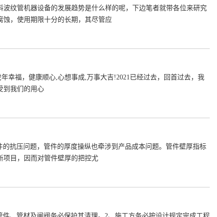
料波纹管机器设备的发展趋势是什么样的呢，下边笔者就带各位来研究
腐蚀，使用期限十分的长期，其尽管应
年幸福，健康顺心,心想事成,万事大吉!2021已经过去，回首过去，我
受到我们的用心
管件的抗压问题，管件的厚度操纵也牵涉到产品成本问题。管件壁厚指标
新项目，因而对管件壁厚的把控尤
前管件、管材及闸阀务必保护其清理。2、施工方务必按设计规定完成工程