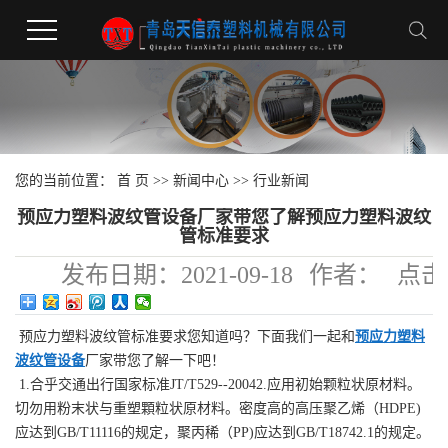
您的当前位置：
首 页
>>
新闻中心
>>
行业新闻
预应力塑料波纹管设备厂家带您了解预应力塑料波纹
管标准要求
发布日期：
2021-09-18
作者：
点击
218
预应力塑料波纹管标准要求您知道吗？下面我们一起和
预应力塑料
波纹管设备
厂家带您了解一下吧！
1.合乎交通出行国家标准JT/T529--20042.应用初始颗粒状原材料。
切勿用粉末状与重塑顆粒状原材料。密度高的高压聚乙烯（HDPE)
应达到GB/T11116的规定，聚丙稀（PP)应达到GB/T18742.1的规定。