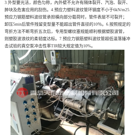
3.外型要光洁，颜色匀称，內外壁不允许有隔体裂开、汽泡、裂开、
肿块及危害应用的刮伤。4.预应力塑料波纹管环钢度不小于6kN/m25.
预应力钢筋塑料波纹管承担橫向部分载荷时，管件表层不可裂开；
卸压5min后管件残留变型量不能超出管件直径的10％。6.按照规定的
弯折方法不断弯折五次后，专用型螺纹塞规能顺利根据塑胶波管，
则塑胶波浪纹的柔韧度达标。7.预应力钢筋塑料波纹管超低温落锤冲
击试验的真空泵冲击性率TIR较大规定值为10%。