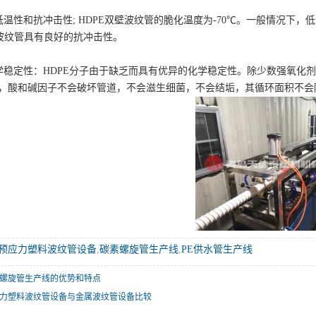
温性和抗冲击性; HDPE双壁波纹管的脆化温度为-70℃。一般情况下，
壁波纹管具有良好的抗冲击性。
稳定性：HDPE分子由于缺乏而具有优异的化学稳定性。除少数强氧化
，酸和碱因子不会破坏管道，不会滋生细菌，不会结垢，其循环面积不会
预应力塑料波纹管设备
,
碳素螺旋管生产线
,
PE供水管生产线
螺旋管生产线的优势和特点
力塑料波纹管设备与金属波纹管设备比较