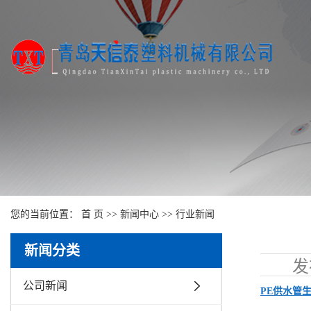
您的当前位置：
首 页
>>
新闻中心
>>
行业新闻
新闻分类
发
公司新闻
PE供水管