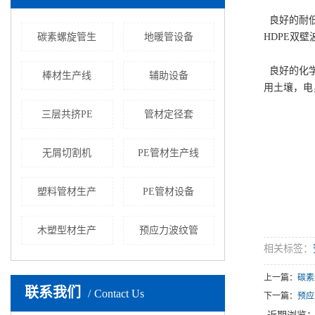
良好的耐低
碳素螺旋管生
地暖管设备
HDPE双
良好的化学
棒材生产线
辅助设备
用土壤，电
三层共挤PE
管材定径套
无屑切割机
PE管材生产线
塑料管材生产
PE管材设备
木塑型材生产
预应力波纹管
相关标签：
上一篇：
碳素
联系我们
Contact Us
下一篇：
预应