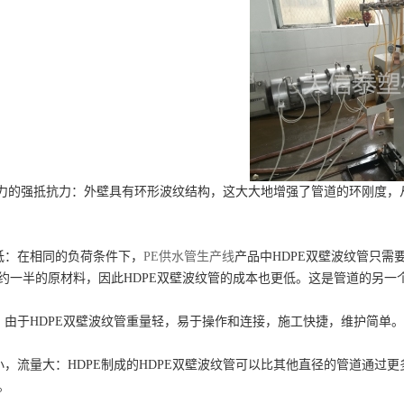
的强抵抗力：外壁具有环形波纹结构，这大大地增强了管道的环刚度，从
：在相同的负荷条件下，
PE供水管生产线
产品中HDPE双壁波纹管只
约一半的原材料，因此HDPE双壁波纹管的成本也更低。这是管道的另一
由于HDPE双壁波纹管重量轻，易于操作和连接，施工快捷，维护简单
，流量大：HDPE制成的HDPE双壁波纹管可以比其他直径的管道通过更
。