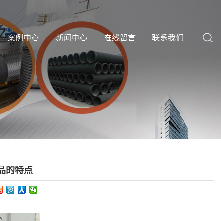
案例中心
新闻中心
在线留言
联系我们
品的特点