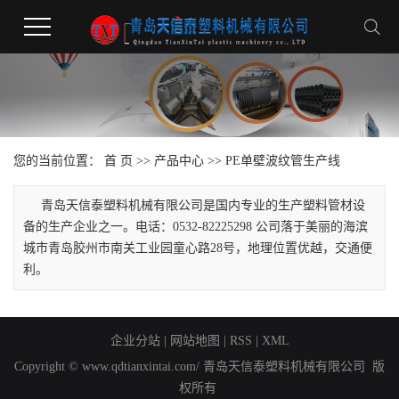
您的当前位置：
首 页
>>
产品中心
>>
PE单壁波纹管生产线
青岛天信泰塑料机械有限公司是国内专业的生产塑料管材设
备的生产企业之一。电话：0532-82225298 公司落于美丽的海滨
城市青岛胶州市南关工业园童心路28号，地理位置优越，交通便
利。
企业分站
|
网站地图
|
RSS
|
XML
Copyright © www.qdtianxintai.com/ 青岛天信泰塑料机械有限公司 版
权所有