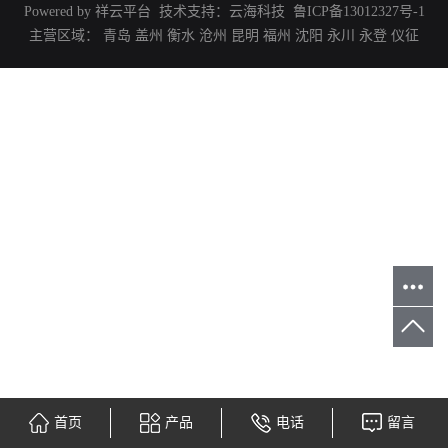
Powered by 祥云平台 技术支持：
云海科技
鲁ICP备13012327号-1
主营区域：
青岛
盖州
衡水
沧州
昆明
福州
沈阳
永川
永登
仪征
首页
产品
电话
留言