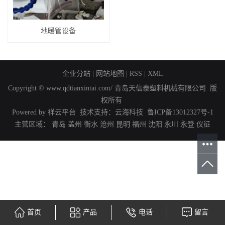
地暖管设备
企业分站
|
网站地图
|
RSS
|
XML
Copyright © www.qdtianxintai.com/ 青岛天信泰塑料机械有限公司 版
权所有
Powered by 祥云平台 技术支持：
云海科技
鲁ICP备13012327号-1
主营区域：
青岛
盖州
衡水
沧州
昆明
福州
沈阳
永川
永登
仪征
首页
产品
电话
留言