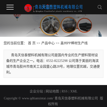
您的当前位置：
首 页
>>
产品中心
>>
盖州PP棒材生产线
青岛天信泰塑料机械有限公司是国内专业的生产塑料管材设
备的生产企业之一。电话：0532-82225298 公司落于美丽的海滨
城市青岛胶州市南关工业园童心路28号，地理位置优越，交通便
利。
企业分站
|
网站地图
|
RSS
|
XML
Copyright © www.qdtianxintai.com/ 青岛天信泰塑料机械有限公司 版
权所有