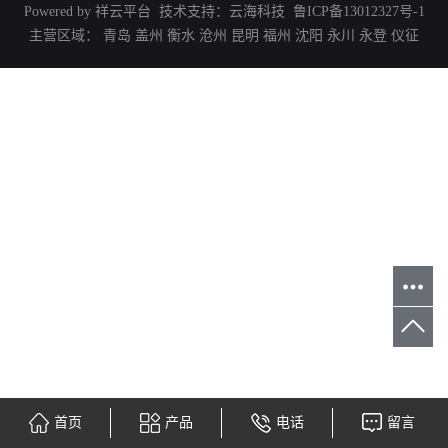
Powered by 祥云平台 技术支持：
云海科技
鲁ICP备13012327号-1
主营区域：
青岛
盖州
衡水
沧州
昆明
福州
沈阳
永川
永登
仪征
首页
产品
电话
留言