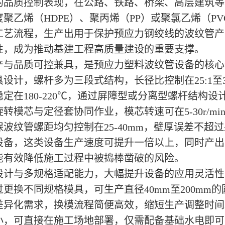
的品质控制表现，在公路、铁路、桥梁、高层建筑等
度聚乙烯（HDPE）、聚丙烯（PP）或聚氯乙烯（
工艺流程，生产出用于保护预应力钢绞线的波纹管产
性，成为推动基建工程高质量建设的重要支撑。
产与品质可控兼具，是预应力塑料波纹管设备的核心
设计，螺杆多为三段式结构，长径比控制在25:1至
稳定在180-220℃，通过屏障型或分离型螺杆结构
转模芯与定径套协同作业，模芯转速可在5-30r/min
波纹管螺距均匀控制在25-40mm，壁厚误差不超过
设备，这类设备生产速度可提升一倍以上，同时产出
能有效降低施工过程中被捣棒凿破的风险。
设计与多规格适配能力，大幅提升设备的应用灵活性
过更换不同规格模具，可生产直径40mm至200m
差异化需求，换模流程简便高效，缩短生产调整时间
小，可直接在施工场地部署，仅需配备基础水电即可