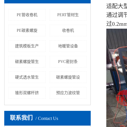
适配大
通过调节
PE管收卷机
PERT管材生
过0.2
PE碳素螺旋
收卷机
建筑模板生产
地暖管设备
碳素螺旋管生
PVC密封条
硬式透水管生
碳素螺旋管设
锥形双螺杆挤
预应力波纹管
联系我们
Contact Us