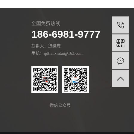
全国免费热线
1
186-6981-9777
联系人：迟经理
手机：qdtianxintai@163.com
微信公众号