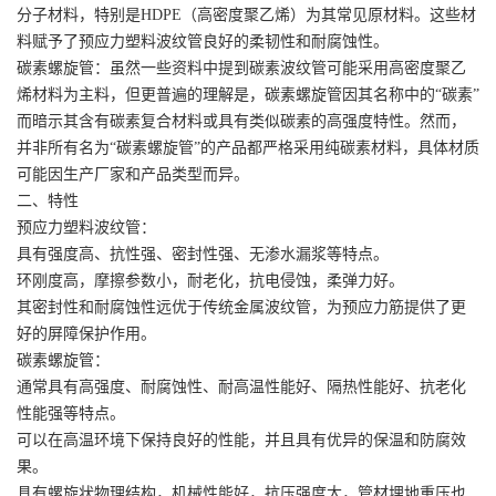
分子材料，特别是HDPE（高密度聚乙烯）为其常见原材料。这些材
料赋予了预应力塑料波纹管良好的柔韧性和耐腐蚀性。
碳素螺旋管：虽然一些资料中提到碳素波纹管可能采用高密度聚乙
烯材料为主料，但更普遍的理解是，碳素螺旋管因其名称中的“碳素”
而暗示其含有碳素复合材料或具有类似碳素的高强度特性。然而，
并非所有名为“碳素螺旋管”的产品都严格采用纯碳素材料，具体材质
可能因生产厂家和产品类型而异。
二、特性
预应力塑料波纹管：
具有强度高、抗性强、密封性强、无渗水漏浆等特点。
环刚度高，摩擦参数小，耐老化，抗电侵蚀，柔弹力好。
其密封性和耐腐蚀性远优于传统金属波纹管，为预应力筋提供了更
好的屏障保护作用。
碳素螺旋管：
通常具有高强度、耐腐蚀性、耐高温性能好、隔热性能好、抗老化
性能强等特点。
可以在高温环境下保持良好的性能，并且具有优异的保温和防腐效
果。
具有螺旋状物理结构，机械性能好，抗压强度大，管材埋地重压也