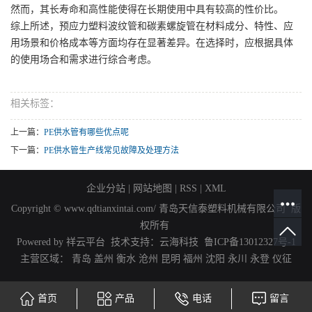
然而，其长寿命和高性能使得在长期使用中具有较高的性价比。
综上所述，预应力塑料波纹管和碳素螺旋管在材料成分、特性、应
用场景和价格成本等方面均存在显著差异。在选择时，应根据具体
的使用场合和需求进行综合考虑。
相关标签：
上一篇：
PE供水管有哪些优点呢
下一篇：
PE供水管生产线常见故障及处理方法
企业分站
|
网站地图
|
RSS
|
XML
Copyright © www.qdtianxintai.com/ 青岛天信泰塑料机械有限公司 版
权所有
Powered by 祥云平台 技术支持：
云海科技
鲁ICP备13012327号-1
主营区域：
青岛
盖州
衡水
沧州
昆明
福州
沈阳
永川
永登
仪征
首页
产品
电话
留言