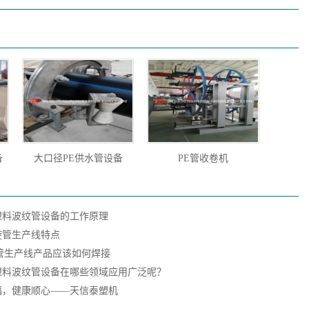
备
大口径PE供水管设备
PE管收卷机
塑料波纹管设备的工作原理
旋管生产线特点
水管生产线产品应该如何焊接
塑料波纹管设备在哪些领域应用广泛呢？
福，健康顺心——天信泰塑机