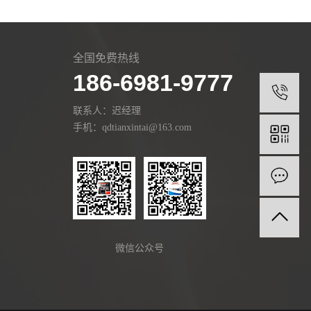
全国免费热线
186-6981-9777
1
联系人：迟经理
手机：qdtianxintai@163.com
微信公众号