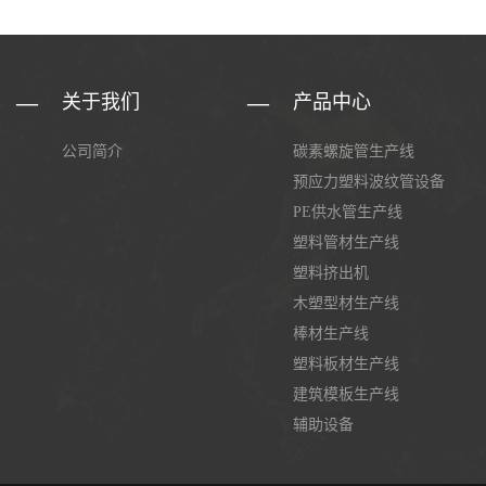
关于我们
产品中心
公司简介
碳素螺旋管生产线
预应力塑料波纹管设备
PE供水管生产线
塑料管材生产线
塑料挤出机
木塑型材生产线
棒材生产线
塑料板材生产线
建筑模板生产线
辅助设备